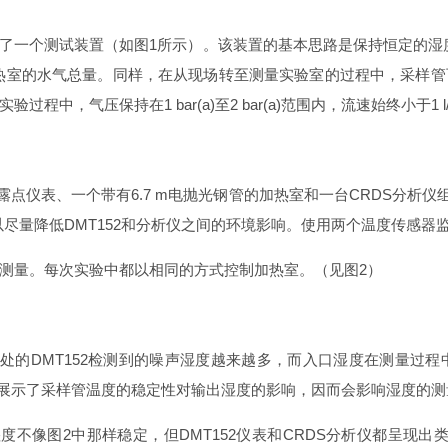
一个测试装置（如图1所示）。该装置的基本思路是保持恒定的湿度，
热室的水气总量。同样，在从现场转至测量实验室的过程中，采样
，气压保持在1 bar(a)至2 bar(a)范围内，流速始终小于1 
点仪表、一个带有6.7 m电抛光钢管的加热室和一台CRDS分析仪组
，以尽量降低DMT152和分析仪之间的环境影响。使用两个温度传感器
测量。每次实验中都以相同的方式控制加热室。（见图2）
的DMT152检测到的噪声湿度越来越多，而入口湿度在测量过程
晰展示了采样管温度的稳定性对输出湿度的影响，因而会影响湿度的
像图2中那样稳定，但DMT152仪表和CRDS分析仪都呈现出类