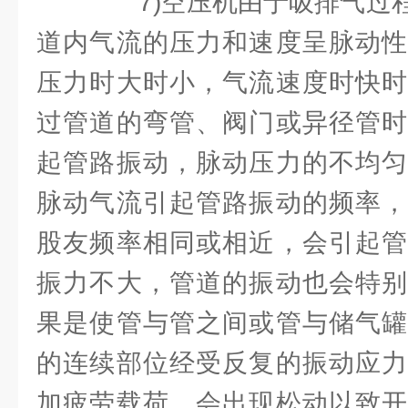
7)空压机由于吸排气过程
道内气流的压力和速度呈脉动性
压力时大时小，气流速度时快时
过管道的弯管、阀门或异径管时
起管路振动，脉动压力的不均匀
脉动气流引起管路振动的频率，
股友频率相同或相近，会引起管
振力不大，管道的振动也会特别
果是使管与管之间或管与储气罐
的连续部位经受反复的振动应力
加疲劳载荷，会出现松动以致开