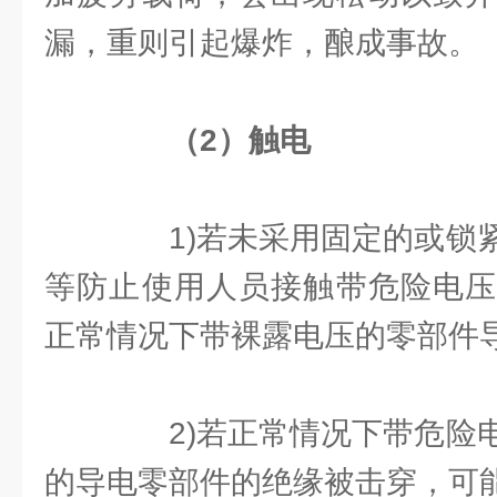
漏，重则引起爆炸，酿成事故。
（2）触电
1)若未采用固定的或锁紧
等防止使用人员接触带危险电压
正常情况下带裸露电压的零部件
2)若正常情况下带危险电
的导电零部件的绝缘被击穿，可