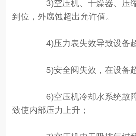
3)空压机、干燥器、压缩
到位，外腐蚀超出允许值。
4)压力表失效导致设备
5)安全阀失效，在设备超
6)空压机冷却水系统故障
致使内部压力上升；