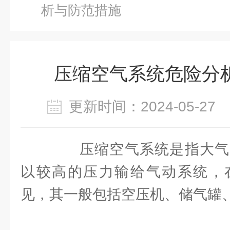
析与防范措施
压缩空气系统危险分
更新时间：2024-05-2
压缩空气系统是指大气
以较高的压力输给气动系统，
见，其一般包括空压机、储气罐