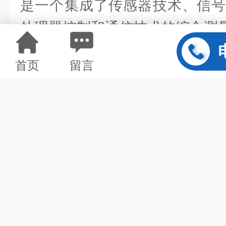
是一个集成了传感器技术、信号
处理器控制和通信技术的综合测
首页
留言
一个典型的多通道温湿
几部分构成：
1.主机(主控制器)： 系
含高性能微处理器、高精度模数
存储单元、实时时钟、显示模块
负责对所有通道的测量信号进行