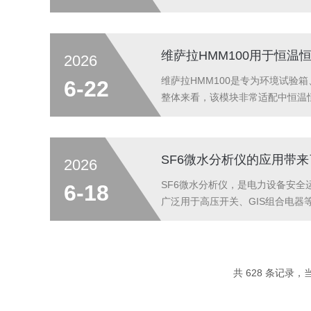
向安装，减少日晒升温。2.密封与
密封，潮湿环境接头涂三防漆；破..
维萨拉HMM100用于恒温
2026
维萨拉HMM100是专为环境试
6-22
整体来看，该模块非常适配中恒温
一定短板。以下是详细的使用体验
度循环测试，HMM100支持-70℃~+.
SF6微水分析仪的应用带
2026
SF6微水分析仪，是电力设备安全
6-18
广泛用于高压开关、GIS组合电
员在故障萌芽之前就捕捉到水分劣
法耗时长、怕污染、维护繁琐。现..
共 628 条记录，当前