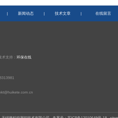
新闻动态
技术文章
在线留言
|
|
|
 技术支持：
环保在线
313981
t@huikete.com.cn
所有：无锡徽科特测控技术有限公司
备案号：苏ICP备12010649号-18
site