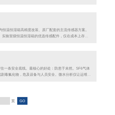
气会导致温湿度测量失真。M8接头拧紧，电缆接口做好防水
业内恒温恒湿箱高精度改装、原厂配套的主流传感器方案。
、实验室级恒温恒湿箱的优选传感配件，仅在成本上存在
覆盖绝大多数试验场景恒温恒湿箱常需要高低温交替、温湿
守住一条安全底线。最核心的好处：防患于未然。SF6气体
成剧毒氟化物，危及设备与人员安全。微水分析仪让运维人
大好处：测量快、精度稳，让现场检测真正落地。传统电解
页