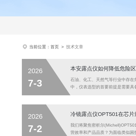
当前位置：
首页
>
技术文章
本安露点仪如何降低危险区
2026
石油、化工、天然气等行业中存在
7-3
中，仪表选型的首要前提是需要具备本
内部的能量，使其在正常运行或故
全型露点仪(简称本安型露点仪...
冷镜露点仪OPT501在芯
2026
我们将聚焦密析尔(Michell)
7-2
营效率和产品品质？为面临类似困