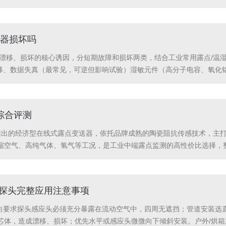
水分在后续通电工作时会汽化膨胀，引发金属互连腐蚀、层间剥离甚至爆
.
器损坏吗
漂移、损坏的核心诱因，分短期故障和损坏两类，结合工业常用露点/温湿度探
漂移、数据失真（最常见，可逆但影响试验）湿敏元件（高分子电容、氧化
水覆盖感应面，温湿度响应速度暴跌，滞后严重，试验数据报废。2.短期
.
0综合评测
密析尔推出的经济型在线式露点变送器，依托品牌成熟的陶瓷阻抗传感技术，
缩空气、高纯气体、氢气等工况，是工业中端露点监测的高性价比选择，
需）该设备参数适配工业通用监测标准，兼顾测量精度与工况兼容性，核心规
度探头完整应用注意事项
朝向要求探头感应头必须充分暴露在流动空气中，四周无遮挡；管道安装选
芯体，造成漂移、损坏；优先水平或感应头微微向下倾斜安装。户外/烘箱