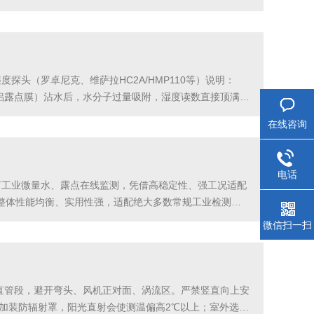
裂，直接决定芯片的长期可靠性。A公司是一家高新技术企
头（罗卓尼克、维萨拉HC2A/HMP110等）说明：
铝露点膜）沾水后，水分子过量吸附，湿度读数直接顶满
电气故障冷凝水顺着探头外壳渗入接线腔、电路板：绝缘下
在线咨询
电话
主打工业微量水、露点在线监测，凭借高稳定性、强工况适配
整体性能均衡、实用性强，适配绝大多数常规工业检测场
格如下：-测量量程：露点-100℃~+20℃dp，可同步
微信扫一扫
直管段，避开弯头、风机正对面、涡流区。严禁竖直向上安
加装防辐射罩，阳光直射会使测温偏高2℃以上；室外选北