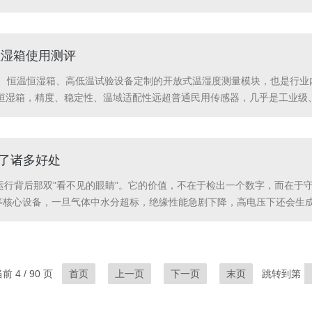
防漏气M12×1安装螺纹缠绕生料带/密封垫，管道安装后肥皂水检漏，漏
.
恒湿箱使用测评
验箱、恒温恒湿箱、高低温试验设备定制的开放式温湿度测量模块，也是行
恒湿箱，精度、稳定性、温域适配性远超普通民用传感器，几乎是工业级
与性能分析。一、核心适配性能：匹配恒温恒湿箱工况1.超宽温域适配，
..
来了诸多好处
运行背后那双"看不见的眼睛"。它的价值，不在于检出一个数字，而在于
器等核心设备，一旦气体中水分超标，绝缘性能急剧下降，高电压下还会生
化趋势，把"事后抢修"变成"事前预防"，这才是它最大的现实意义。第二
.
 4 / 90 页
首页
上一页
下一页
末页
跳转到第