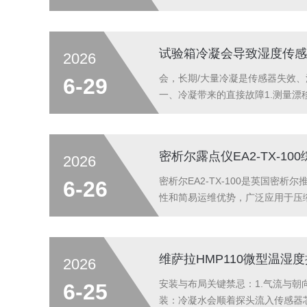
可能渗入芯片内部腔体，这些残留
业，专注于光器件、模块等核心业..
试验箱冷凝会导致湿度传感
2026
会，长期/大量冷凝是传感器失效、
6-29
一、冷凝带来的直接故障1.测量
100%RH，露点大幅偏高；冷凝
降，信号漂移、跳数；微弱漏电，..
密析尔露点仪EA2-TX-10
2026
密析尔EA2-TX-100是英国
6-26
性和简易运维优势，广泛应用于压
景。一、核心参数（精准对标工业刚
输出0-3000ppmV水...
维萨拉HMP110微型温湿
2026
安装与布局关键禁忌：1.气流与
6-25
装：冷凝水会顺着探头流入传感器