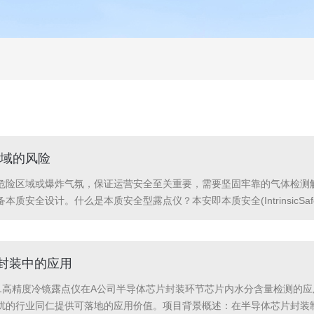
域的风险
危险区域或爆炸气氛，保证运营安全至关重要，需要坚固牢靠的气体检测
质安全设计。什么是本质安全型露点仪？本安即本质安全(IntrinsicSa
障状态下产生的电火花或热效应，都不足以点燃周围的爆炸性气体环境。
片封装中的应用
OPT501高精度冷镜露点仪在A公司半导体芯片封装环节芯片内水分含量检
扰的行业同仁提供可落地的应用价值。项目背景概述：在半导体芯片封装