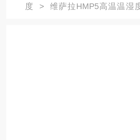
度
> 维萨拉HMP5高温温
境）