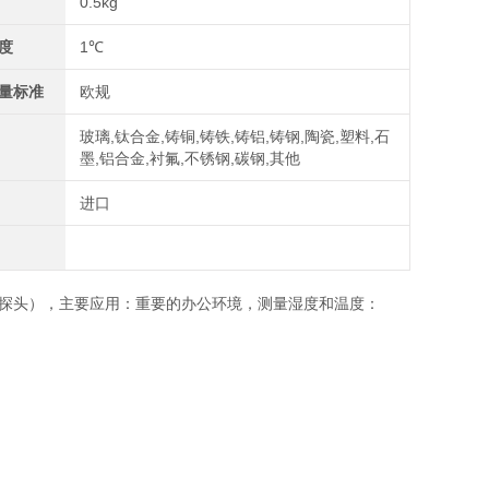
0.5kg
度
1℃
量标准
欧规
玻璃,钛合金,铸铜,铸铁,铸铝,铸钢,陶瓷,塑料,石
墨,铝合金,衬氟,不锈钢,碳钢,其他
进口
（集成探头），主要应用：重要的办公环境，测量湿度和温度：