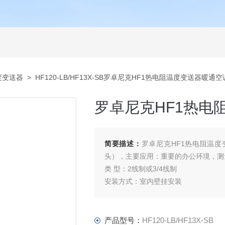
度变送器
> HF120-LB/HF13X-SB罗卓尼克HF1热电阻温度变送器暖通
罗卓尼克HF1热电
简要描述：
罗卓尼克HF1热电阻温度变
头），主要应用：重要的办公环境，测
类 型：2线制或3/4线制
安装方式：室内壁挂安装
产品选型：2线制---无显示/带显示（
3/4线制---无显示/带显示（有背光）
校准方案：用温湿度发生器校准
产品型号：
HF120-LB/HF13X-SB