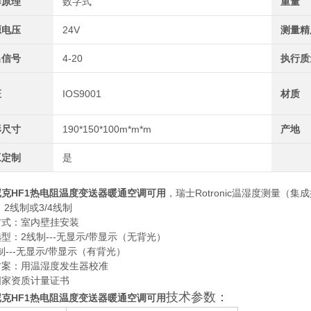
作原理
数字式
重量
源电压
24V
测量精
出信号
4-20
执行质
证
IOS9001
材质
形尺寸
190*150*100m*m*m
产地
工定制
是
克HF1热电阻温度变送器暖通空调可用
，瑞士Rotronic温湿度测量
：2线制或3/4线制
方式：室内壁挂安装
型：2线制---无显示/带显示（无背光）
线制---无显示/带显示（有背光）
方案：用温湿度发生器校准
国家资质计量证书
技术参数：
克HF1热电阻温度变送器暖通空调可用