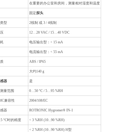
在重要的办公室和房间，测量相对湿度和温度
固定
探头
类型
2线制 或 3 / 4线制
压
12…28 VAC / 15…40 VDC
耗
电压输出型：< 15 mA
电流输出型：< 55 mA
质
ABS / IP65
大约140 g
感器
是
测量范围
0…50 °C / 5…95 %RH
/ EMC兼容性
2004/108/EC
感器
ROTRONIC Hygromer® IN-1
 ±5 °C时的精度
< 3 %RH (10...90 %RH)
< 2 %RH (10...90 %RH) H型