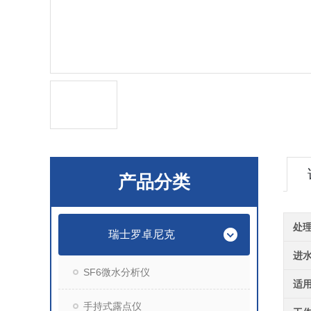
产品分类
处
瑞士罗卓尼克
进
SF6微水分析仪
适
手持式露点仪