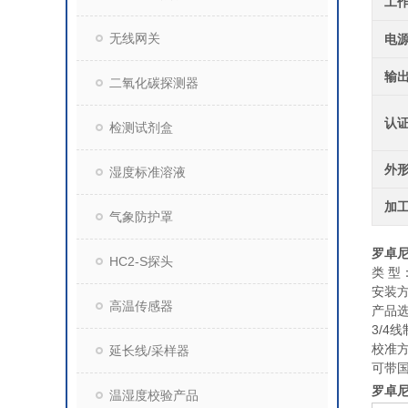
工
无线网关
电
输
二氧化碳探测器
认
检测试剂盒
外
湿度标准溶液
加
气象防护罩
罗卓尼
HC2-S探头
类 型
安装
高温传感器
产品选
3/4
校准
延长线/采样器
可带
罗卓尼
温湿度校验产品