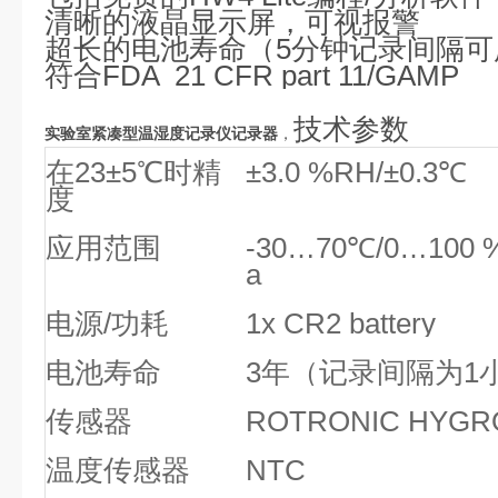
清晰的液晶显示屏，可视报警
超长的电池寿命（
5分钟记录间隔可
符合
FDA 21 CFR part 11/GAMP
技术参数
实验室
紧凑型温湿度记录仪记录器
，
在23±5
℃
时精
±3.0 %RH/±0.3
℃
度
应用范围
-30…70
℃
/0…100 %
a
电源/功耗
1x CR2 battery
电池寿命
3年（记录间隔为1
传感器
ROTRONIC HYGR
温度传感器
NTC