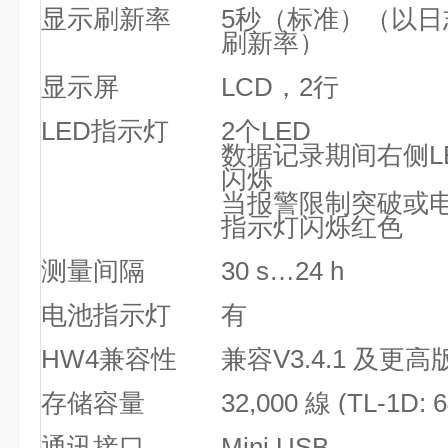
显示刷新率
5秒（标准）（以
刷新率）
显示屏
LCD，2行
LED指示灯
2个LED
数据记录期间右侧L
闪烁
当报警限制突破或
指示灯闪烁红色
测量间隔
30 s…24 h
电池指示灯
有
HW4兼容性
兼容V3.4.1 及更高
存储容量
32,000 線 (TL-1D: 
通讯接口
Mini USB