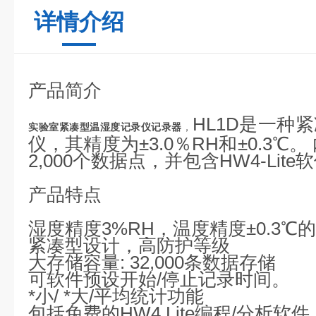
详情介绍
产品简介
HL1D是一种
实验室
紧凑型温湿度记录仪记录器
，
仪，其精度为±3.0％RH和±0.3℃
。
2,000个数据点，并包含HW4-Lite
产品特点
湿度精度
3%RH，温度精度±0.3
℃
的
紧凑型设计，高防护等级
大存储容量
: 32,000条数据存储
可软件预设开始
/停止记录时间。
*小
/ *大/平均统计功能
包括免费的
HW4 Lite编程/分析软件