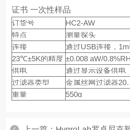
证书 一次性样品
订货号
HC2-AW
特点
测量探头
连接
通过USB连接，1
23℃±5K的精度
±0.008 aW/0.8%RH
供电
通过显示设备供电
过滤器类型
金属丝网过滤器20…
重量
550g
上一篇：
HygroLab罗卓尼克新