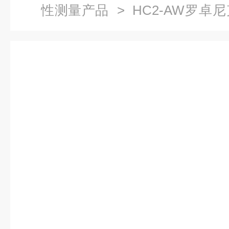
性测量产品
> HC2-AW罗
头UART接口