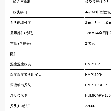
输入与输出
螺旋接线柱 0.5 ..
探头接口
4-针M8凹型面
探头电缆长度
3 m、5 m、10 m
显示部件(选配)
128 x 64全
重量 (含探头)
270克
配件
湿度温度探头
HMP110*
湿度温度替换用探头
HMP110R*
恒流输出探头
HMP110REF*
湿度传感器
HUMICAP® 180
探头安装法兰
226061