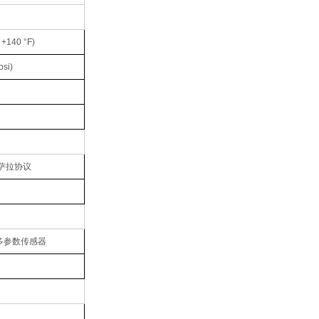
. +140 °F)
psi)
维萨拉协议
多参数传感器