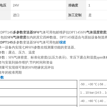
电压
24V
准确度
1
进口
加工定制
是
DPT145
多参数变送器SF6
气体可用包邮
维萨拉DPT145SF6
气体湿度密度
算包括
SF6气体密度
在内的其它四种数值。DPT145很适合与原始设备制造商
DPT145
多参数变送器SF6气体可用包邮
综述
单一设备内实现七种SF6参数在线测量功能的变送器。
参数：露点、压力、温度
参数：SF6气体密度、标准化密度(以压力表示)、常压下露点和湿度ppm体
资与安装到操作维护,节约时间和资金
测量可实现很可靠的SF6绝缘状况评估
数年的校准周期
参数
-50 ... +30 °C (-58 ..
1 ... 10 bar (14.5 ... 
-40 ... +80 °C (-40 ..