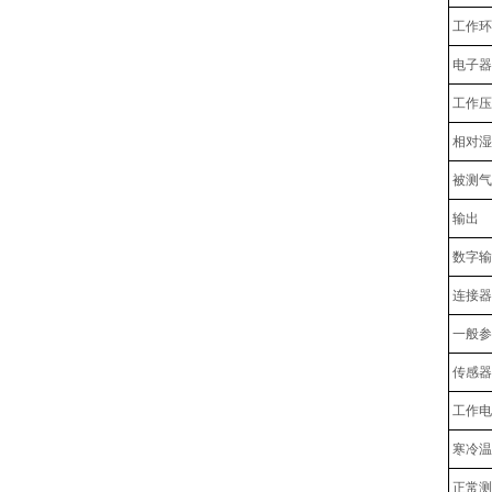
工作环
电子器
工作压
相对湿
被测气
输出
数字输
连接器
一般参
传感器
工作电
寒冷温度下(
正常测