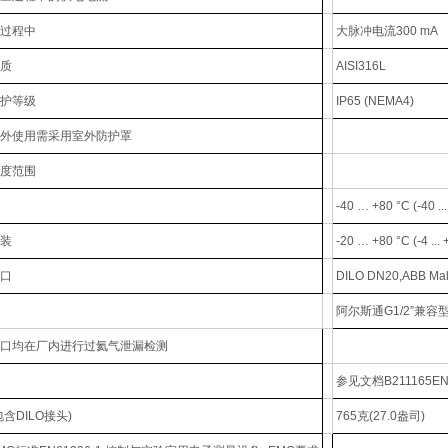
过程中
大脉冲电流300 mA
质
AISI316L
护等级
IP65 (NEMA4)
外使用需采用室外防护罩
度范围
-40 … +80 °C (-40 ..
装
-20 … +80 °C (-4 ... 
口
DILO DN20,ABB Ma
阿尔斯通G1/2”兼容
口均在厂内进行过氦气泄漏检测
参见文档B211165EN
含DILO接头)
765克(27.0盎司)