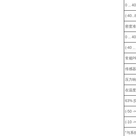
0 ... 4
(-40...
密度准确
0 ... 4
(-40 ..
常规PPM
传感器
压力响
在温度
63% [
(-50 -
(-10 
*与系