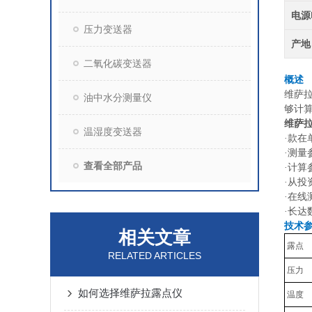
电源
压力变送器
产地
二氧化碳变送器
概述
维萨拉
油中水分测量仪
够计
维萨拉
温湿度变送器
·
款在
·
测量
查看全部产品
·
计算
·
从投
·
在线
·
长达
技术
相关文章
露点
RELATED ARTICLES
压力
如何选择维萨拉露点仪
温度