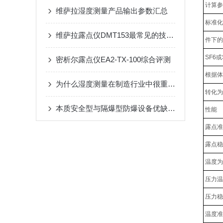
计算参
维萨拉湿度测量产品输出参数汇总
标准化为
维萨拉露点仪DMT153最常见的技术问题
件下的
SF6或
密析尔露点仪EA2-TX-100综合评测
根据体
为什么湿度测量在制造行业中很重要?
转化为
本质安全型与隔爆型防爆设备优缺点对比
性能
露点准
露点稳
温度为2
压力温
压力稳
温度准