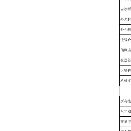
自诊断
外壳材
外壳防
连续户
储藏温
变送器
运输包
机械接
所有接
尺寸图
重量(包