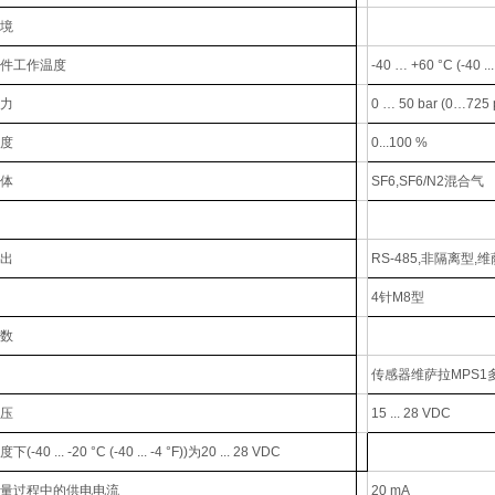
境
件工作温度
-40 … +60 °C (-40 ..
力
0 … 50 bar (0…725 
度
0...100 %
体
SF6,SF6/N2混合气
出
RS-485,非隔离型,
4针M8型
数
传感器维萨拉MPS1
压
15 ... 28 VDC
-40 ... -20 °C (-40 ... -4 °F))为20 ... 28 VDC
量过程中的供电电流
20 mA