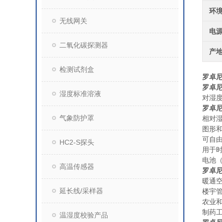
环
无线网关
电
二氧化碳探测器
产
检测试剂盒
罗卓尼
罗卓尼
湿度标准溶液
对湿
罗卓尼
气象防护罩
相对
图形
可自
HC2-S探头
用于时
电池（
高温传感器
罗卓尼
暖通
延长线/采样器
楼宇
农业
制药
温湿度校验产品