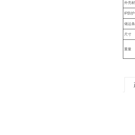
外壳材
IP防
储运条
尺寸
重量