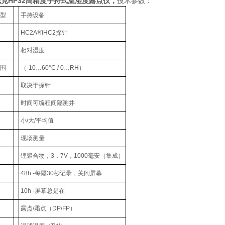
克HP32高精度手持式温湿度露点仪
，
技术参数：
型
手持设备
HC2A和HC2探针
相对湿度
围
（-10…60°C / 0…RH）
取决于探针
时间可编程间隔测井
小/大/平均值
现场测量
锂聚合物，3，7V，1000毫安（集成）
48h -每隔30秒记录，关闭屏幕
10h -屏幕总是在
露点/霜点（DP/FP）