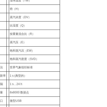
湿球温度（TW）
焓（H）
蒸汽浓度（DV）
比湿度（Q）
按重量混合比（R）
蒸汽压（E）
饱和蒸汽压（EW）
饱和蒸汽密度（SVD）
法
世界气象组织标准
新率
1 s (典型的）
隔
1 s…24 h
量
8x8000 数据点
口
微型USB