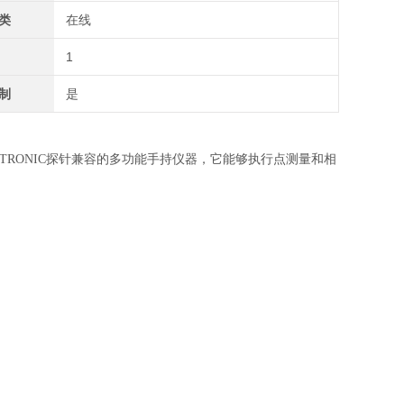
类
在线
1
制
是
HC2 ROTRONIC探针兼容的多功能手持仪器，它能够执行点测量和相