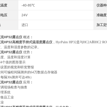
境温度
-40-85℃
仪器种
源电压
24V
准确度
地
进口
加工定
克HP32
露点仪
概述
：
克HP32高精度手持式温湿度露点仪
，
HyrPalm HP32是与HC2A和
度、温度和湿度参数的记录。
克HP32
露点仪
优势
：
湿度、温度和湿度计算
和4个值的图形显示
由设置的视觉和听觉警报
间可编程间隔测井的64万数据点存储器
每隔30s测井可达48h）
克HP32
露点仪
应用
：
空调现场检查与抽查
管理系统
和食品工业
工业