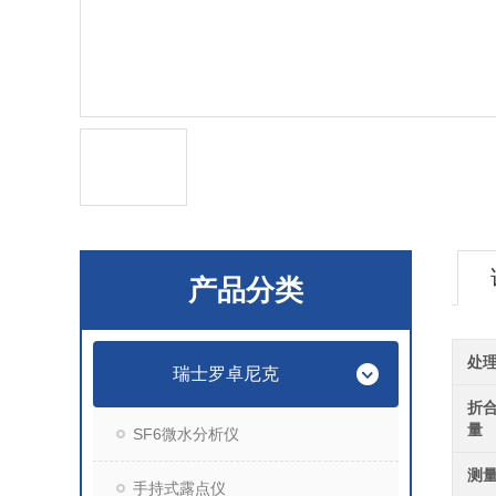
产品分类
处
瑞士罗卓尼克
折
量
SF6微水分析仪
测
手持式露点仪