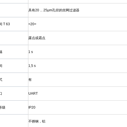
具有20 ... 25μm孔径的丝网过滤器
 T 63
<20>
露点或霜点
隔
1 s
间
1,5 s
式
有
口
UART
等级
IP20
不锈钢，铝