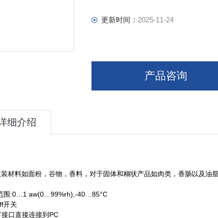
更新时间：
2025-11-24
产品咨询
详细介绍
：
散装材料如面粉，谷物，香料，对于固体和糊状产品如肉类，香肠以及油
：
围:0…1 aw(0…99%rh),-40…85°C
Off开关
RT接口直接连接到PC