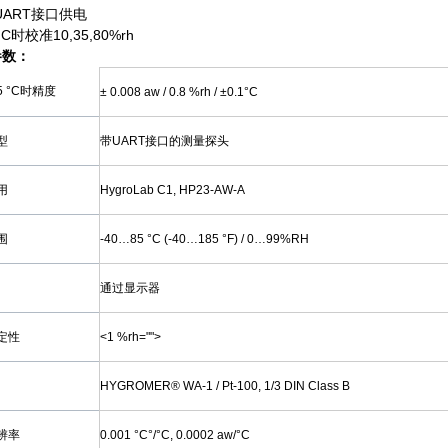
UART接口供电
°C时校准10,35,80%rh
参数：
5 °C时精度
± 0.008 aw / 0.8 %rh / ±0.1°C
型
带UART接口的测量探头
用
HygroLab C1, HP23-AW-A
围
-40…85 °C (-40…185 °F) / 0…99%RH
通过显示器
定性
<1 %rh="">
HYGROMER® WA-1 / Pt-100, 1/3 DIN Class B
辨率
0.001 °C°/°C, 0.0002 aw/°C