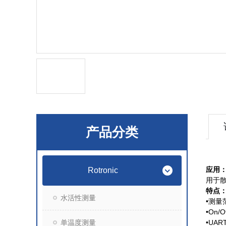
产品分类
应用
Rotronic
用于
特点
水活性测量
•测量范
•On/
单温度测量
•UA