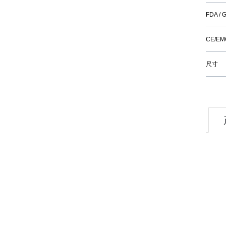
FDA /
CE/E
尺寸