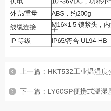
供电
10~36VDC，功耗小
外壳/重量
ABS，约200g
M16×1.5 锁紧头
线缆连接
子
IP 等级
IP65/符合 UL94-HB
上一篇：
HKT532工业温湿
下一篇：
LY60SP便携式温