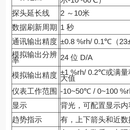
示-10~60℃）
探头延长线
2 ～10米
数据刷新周期
1 秒
通讯输出精度
±0.8 %rh/ 0.1℃（2
模拟输出分辨
24 位 D/A
率
±1 %rh/ 0.2℃或满量
模拟输出精度
大值
仪表工作范围
-10~50℃ / 0~100 %r
显示
背光，可配置显示内
趋势指示
有，上下箭头和近数