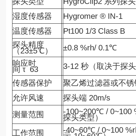
探头类型
HygroClip2 系列探头
湿度传感器
Hygromer ® IN-1
温度传感器
Pt100 1/3 Class B
探头精度
±0.8 %rh/ 0.1℃
（23±5℃）
响应时
3-12 秒（取决于探
间 τ 63
传感器保护
聚乙烯过滤器或不锈
允许风速
探头端 20m/s
-100~200℃ / 0~1
测量范围
探头类型）
-40~60℃ / 0~100 
工作范围