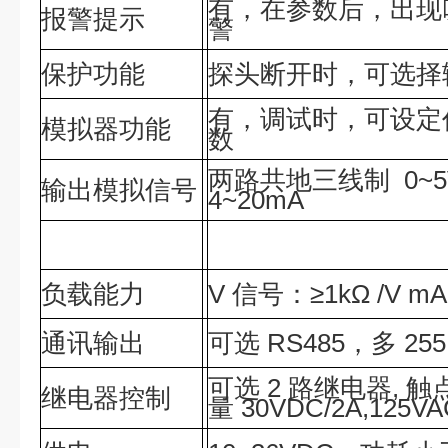
有，在参数后，出现
报警提示
警
保护功能
探头断开时，可选择
有，调试时，可设定
模拟器功能
数
两路共地三线制 0~5V
输出模拟信号
4~20mA
负载能力
V 信号：≥1kΩ /V m
通讯输出
可选 RS485，多 2
可选 2 路继电器, 触
继电器控制
量 30VDC/2A,125VA