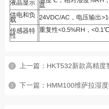
温度℃，相对湿度%RH
液晶显示
盘
供电和负
24VDC/AC，电压输出>
载
重复性<0.5%RH，<0.1
传感器特
性
上一篇：
HKT532新款高精
下一篇：
HMM100维萨拉湿度模块