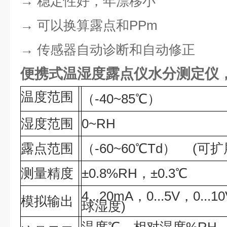
→ 稳定性好，年漂移小
→ 可以换算露点和PPm
→ 传感器自动诊断和自动修正
便携式温湿度露点仪水分测定仪
温度范围
（-40~85℃）
湿度范围
0~RH
露点范围
（-60~60℃Td） (可扩展-
测量精度
±0.8%RH，±0.3℃
4...20mA，0...5V，
模拟输出
球湿度)