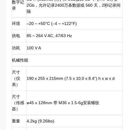
数字记
2Gb，允许记录2400万条数据或 560 天，2秒记录间
录
隔
环境
–20 ~ +50°C (–4 ~ +122°F)
供电
85 ~ 264 V AC, 47/63 Hz
功耗
100 V A
机械性能
尺寸
（仪
190 x 255 x 215mm (7.5 x 10.0 x 8.4”) h x w x d
表）
尺寸
（传感
ø45 x 128mm 带 M36 x 1.5-6g安装螺纹
器）
重量
4.2kg (9.26lbs)