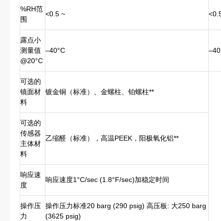
%RH范
<0.5 ~
<0.
围
露点小
测量值
–40°C
–40
@20°C
可选的
镜面材
镀金铜（标准）、金螺柱、铂螺柱**
料
可选的
传感器
乙缩醛（标准），高温PEEK，阳极氧化铝**
主体材
料
响应速
响应速度1°C/sec (1.8°F/sec)加稳定时间
度
操作压
操作压力标准20 barg (290 psig) 高压板: 大250 barg
力
(3625 psig)