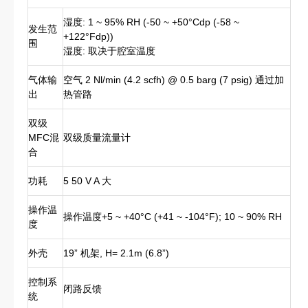
湿度: 1 ~ 95% RH (-50 ~ +50°Cdp (-58 ~
发生范
+122°Fdp))
围
湿度: 取决于腔室温度
气体输
空气 2 Nl/min (4.2 scfh) @ 0.5 barg (7 psig) 通过加
出
热管路
双级
MFC混
双级质量流量计
合
功耗
5 50 V A 大
操作温
操作温度+5 ~ +40°C (+41 ~ -104°F); 10 ~ 90% RH
度
外壳
19” 机架, H= 2.1m (6.8”)
控制系
闭路反馈
统