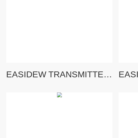
EASIDEW TRANSMITTER密析尔Easidew两线制露点变送器