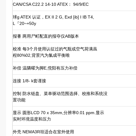
CAN/CSA C22.2 14-10 ATEX： 94/9/EC
球g ATEX 认证，EX II 2 G, Exd [ib] I IB T4,
L『20~+50y
报蓍 两用尸町配直的报夺仅AB版本
校准 每3个月使用认征过的气瓶或空气荷满虽
程80%02,背景汽为氯成平衡唯
补偿 温隣曜为脚E,傥阳有压力补偿
连接 1/8- k套谨接
控制 防水链盘、菜单驱动范围选择、校推和系统没
置功能
显示 圆形LCD 70 x 35mm,分辨率0.01 ppm.显示
实时环境温度和压力
外壳 NEMA3R坦适合在室外使用