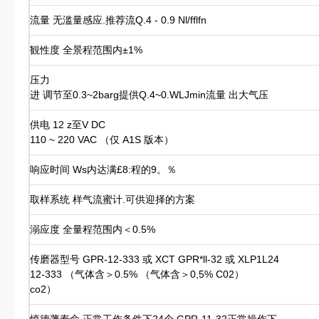
流量 无滥量感应.推荐流Q.4 - 0.9 Nl/fflfn
観性度 全景程范围内±1%
压力
进 调节至0.3~2barg提供Q.4~0.WLJmin流量 出大气压
供电 12 z至V DC
110 ~ 220 VAC （仅 A1S 版本）
响应时间 Ws内达满£8:程的9。％
取样系统 样气流蜜计.可供迎择的方案
溺应度 全量程范围内＜0.5%
传磨器型号 GPR-12-333 或 XCT GPR*ll-32 或 XLP1L24
12-333 （气体含＞0.5% （气体含＞0,5% C02）
co2）