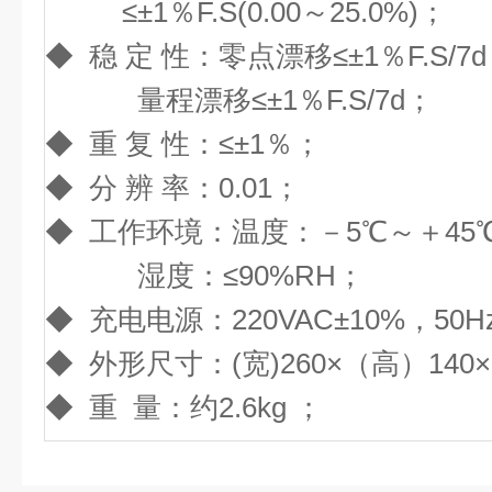
≤±1％F.S(0.00～25.0%)；
◆ 稳 定 性：零点漂移≤±1％F.S/7
量程漂移≤±1％F.S/7d；
◆ 重 复 性：≤±1％；
◆ 分 辨 率：0.01；
◆ 工作环境：温度：－5℃～＋45
湿度：≤90%RH；
◆ 充电电源：220VAC±10%，50H
◆ 外形尺寸：(宽)260×（高）140
◆ 重 量：约2.6kg ；