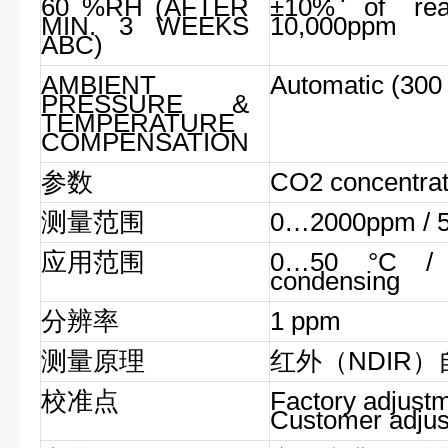
60 %RH (AFTER
±10% of re
MIN. 3 WEEKS
10,000ppm
ABC)
AMBIENT
Automatic (300
PRESSURE &
TEMPERATURE
COMPENSATION
参数
CO2 concentrat
测量范围
0…2000ppm / 5
应用范围
0…50 °C /
condensing
分辨率
1 ppm
测量原理
红外（NDIR）
校准点
Factory adjustme
Customer adjus