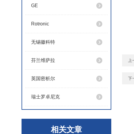
GE
Rotronic
无锡徽科特
芬兰维萨拉
上
英国密析尔
下
瑞士罗卓尼克
相关文章